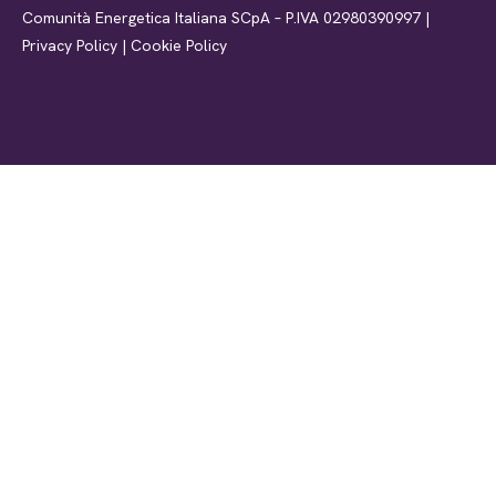
Comunità Energetica Italiana SCpA – P.IVA 02980390997 |
Privacy Policy
|
Cookie Policy